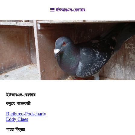
ইউআরএল-রেফারার
ইউআরএল-রেফারার
কবুতর পালনকারী
Bleibtreu-Podscharly
Eddy Claes
পায়রা বিক্রয়