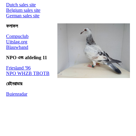
Dutch sales site
Belgium sales site
German sales site
ফলাফল
Compuclub
Uitslag.org
Blauwband
NPO এবং afdeling 11
Friesland '96
NPO WHZB TBOTB
রেইনরাডার
Buienradar