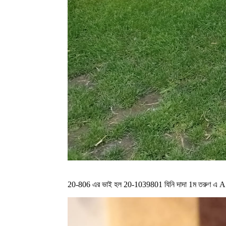
20-806 এর ভাই হল 20-1039801 যিনি দাদা 1ম তরুণ এ 