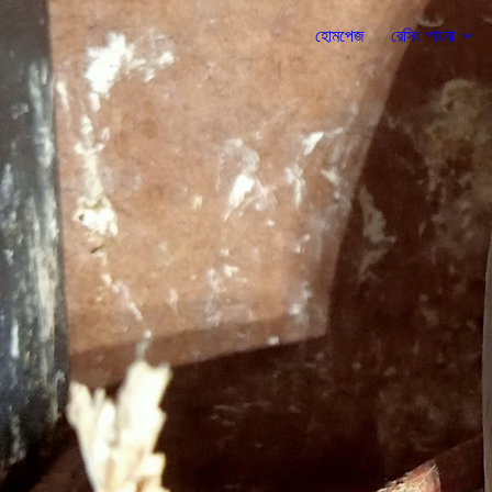
হোমপেজ
রেসিং পায়রা