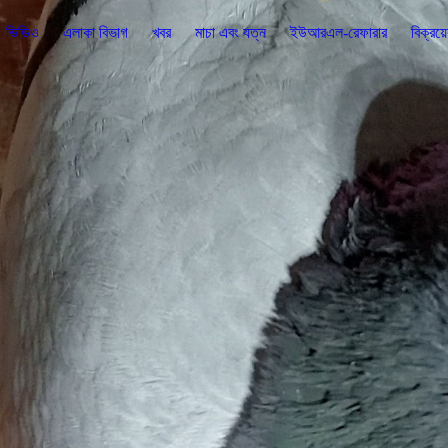
ভিডিও
এলাকা বিভাগ
খবর
মাচা এবং যত্ন
ইউআরএল-রেফারার
বিক্রয়