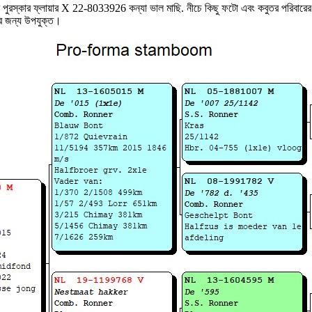
রস্কার ফ্লায়ার X 22-8033926 কন্যা ভাল মাছি. নীচে কিছু ফটো এবং কবুতর পরিবারে
্বের জন্য উপযুক্ত।